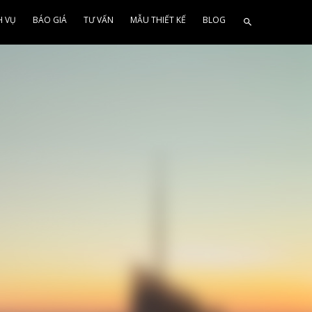
H VỤ
BÁO GIÁ
TƯ VẤN
MẪU THIẾT KẾ
BLOG