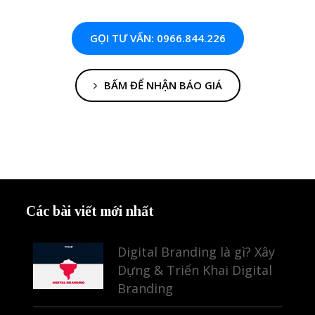
GỌI TƯ VẤN: 0966.844.226
BẤM ĐỂ NHẬN BÁO GIÁ
Các bài viết mới nhất
Digital Branding là gì? Xây
Dựng & Triển Khai Digital
Branding