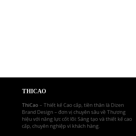
THICAO
ThiCao
– Thiết kế Cao cấp, tiền thân là Dizen
Brand Design – đơn vị chuyên sâu về Thương
hiệu với năng lực cốt lõi: Sáng tạo và thiết kế cao
cấp, chuyên nghiệp vì khách hàng.