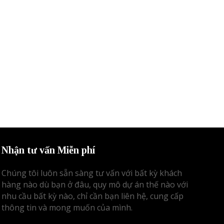
Nhận tư vấn Miễn phí
Chúng tôi luôn sẵn sàng tư vấn với bất kỳ khách
hàng nào dù bạn ở đâu, quy mô dự án thế nào với
nhu cầu bất kỳ nào, chỉ cần bạn liên hệ, cung cấp
thông tin và mong muốn của mình.