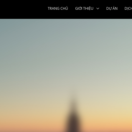
TRANG CHỦ
GIỚI THIỆU
DỰ ÁN
DỊC