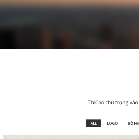
ThiCao chú trọng vào 
ALL
LOGO
BỘ NH