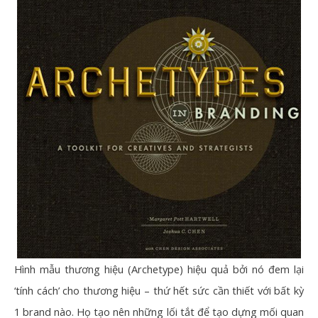
Hình mẫu thương hiệu (Archetype) hiệu quả bởi nó đem lại
‘tính cách’ cho thương hiệu – thứ hết sức cần thiết với bất kỳ
1 brand nào. Họ tạo nên những lối tắt để tạo dựng mối quan