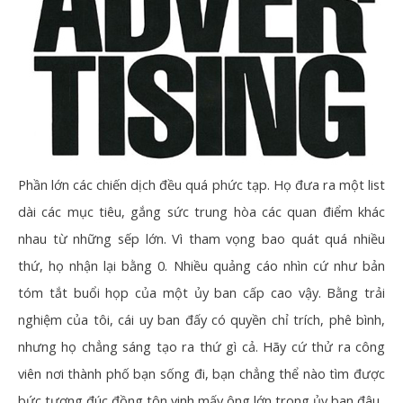
Phần lớn các chiến dịch đều quá phức tạp. Họ đưa ra một list
dài các mục tiêu, gắng sức trung hòa các quan điểm khác
nhau từ những sếp lớn. Vì tham vọng bao quát quá nhiều
thứ, họ nhận lại bằng 0. Nhiều quảng cáo nhìn cứ như bản
tóm tắt buổi họp của một ủy ban cấp cao vậy. Bằng trải
nghiệm của tôi, cái uy ban đấy có quyền chỉ trích, phê bình,
nhưng họ chẳng sáng tạo ra thứ gì cả. Hãy cứ thử ra công
viên nơi thành phố bạn sống đi, bạn chẳng thể nào tìm được
bức tượng đúc đồng tôn vinh mấy ông lớn trong ủy ban đâu.