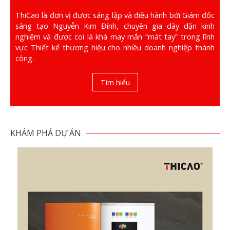
ThiCao là đơn vị được sáng lập và điều hành bởi Giám đốc
sáng tạo Nguyễn Kim Đính, chuyên gia dày dặn kinh
nghiệm và được coi là khá may mắn “mát tay” trong lĩnh
vực Thiết kế thương hiệu cho nhiều doanh nghiệp thành
công.
Tìm hiểu
KHÁM PHÁ DỰ ÁN