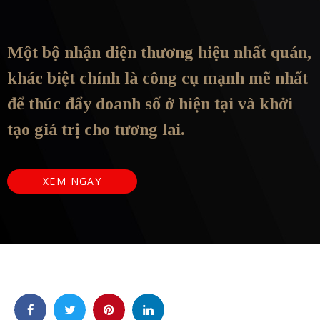
Một bộ nhận diện thương hiệu nhất quán,
khác biệt chính là công cụ mạnh mẽ nhất
để thúc đẩy doanh số ở hiện tại và khởi
tạo giá trị cho tương lai.
XEM NGAY