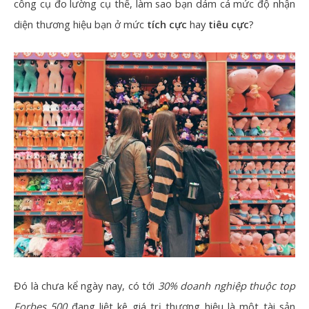
công cụ đo lường cụ thể, làm sao bạn dám cá mức độ nhận
diện thương hiệu bạn ở mức
tích cực
hay
tiêu cực
?
Đó là chưa kể ngày nay, có tới
30% doanh nghiệp thuộc top
Forbes 500
đang liệt kê giá trị thương hiệu là một tài sản