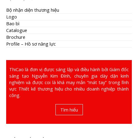
Bộ nhận diện thương hiệu
Logo
Bao bì
Catalogue
Brochure
Profile – Hồ sơ năng lực
ThiCao là đơn vị được sáng lập và điều hành bởi Giám đốc
sáng tạo Nguyễn Kim Đính, chuyên gia dày dặn kinh
nghiệm và được coi là khá may mắn “mát tay” trong lĩnh
vực Thiết kế thương hiệu cho nhiều doanh nghiệp thành
công.
Tìm hiểu