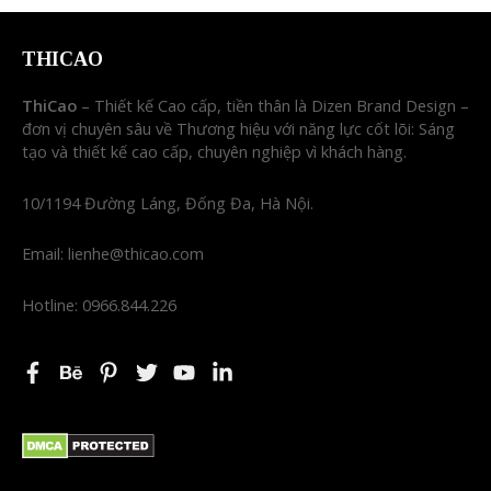
THICAO
ThiCao
– Thiết kế Cao cấp, tiền thân là Dizen Brand Design –
đơn vị chuyên sâu về Thương hiệu với năng lực cốt lõi: Sáng
tạo và thiết kế cao cấp, chuyên nghiệp vì khách hàng.
10/1194 Đường Láng, Đống Đa, Hà Nội.
Email: lienhe@thicao.com
Hotline: 0966.844.226